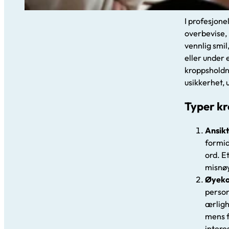
kroppsspråke
I profesjone
overbevise, 
vennlig smil
eller under 
kroppsholdn
usikkerhet, 
Typer kr
Ansikt
formidl
ord. E
misnøy
Øyeko
person
ærligh
mens f
intere