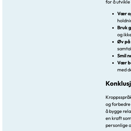
for å utvikl
Vær o
holdni
Bruk g
og ikk
Øv på
samtal
Smil n
Vær be
med de
Konklus
Kroppsspråk 
og forbedre 
å bygge rela
en kraft som
personlige 