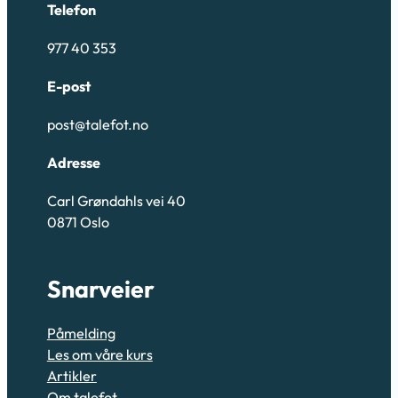
Telefon
977 40 353
E-post
post@talefot.no
Adresse
Carl Grøndahls vei 40
0871 Oslo
Snarveier
Påmelding
Les om våre kurs
Artikler
Om talefot