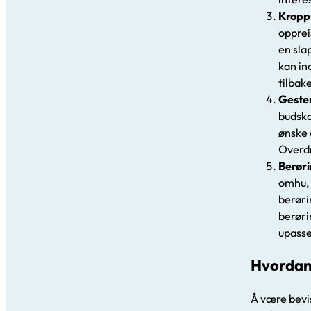
Kropp
opprei
en sla
kan in
tilbak
Geste
budska
ønske 
Overdr
Berør
omhu, 
berøri
berøri
upass
Hvordan 
Å være bevis