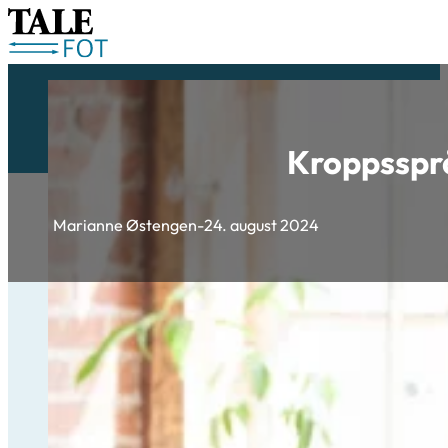
Kroppsspr
Marianne Østengen
-
24. august 2024
Kroppss
Kroppsspråk 
en form for 
og holdninge