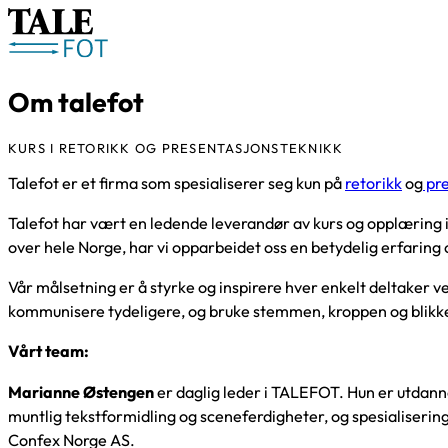
Om talefot
KURS I RETORIKK OG PRESENTASJONSTEKNIKK
Talefot er et firma som spesialiserer seg kun på
retorikk
og
pre
Talefot har vært en ledende leverandør av kurs og opplæring
over hele Norge, har vi opparbeidet oss en betydelig erfaring 
Vår målsetning er å styrke og inspirere hver enkelt deltaker v
kommunisere tydeligere, og bruke stemmen, kroppen og blikket
Vårt team:
Marianne Østengen
er daglig leder i TALEFOT. Hun er utdanne
muntlig tekstformidling og sceneferdigheter, og spesialisering 
Confex Norge AS.